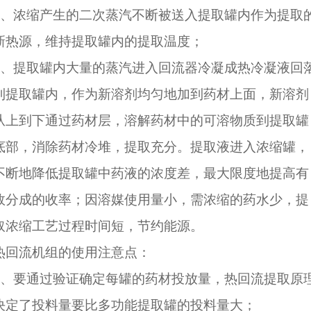
2、浓缩产生的二次蒸汽不断被送入提取罐内作为提取
新热源，维持提取罐内的提取温度；
3、提取罐内大量的蒸汽进入回流器冷凝成热冷凝液回
到提取罐内，作为新溶剂均匀地加到药材上面，新溶剂
从上到下通过药材层，溶解药材中的可溶物质到提取罐
底部，消除药材冷堆，提取充分。提取液进入浓缩罐，
不断地降低提取罐中药液的浓度差，最大限度地提高有
效分成的收率；因溶媒使用量小，需浓缩的药水少，提
取浓缩工艺过程时间短，节约能源。
热回流机组的使用注意点：
1、要通过验证确定每罐的药材投放量，热回流提取原
决定了投料量要比多功能提取罐的投料量大；